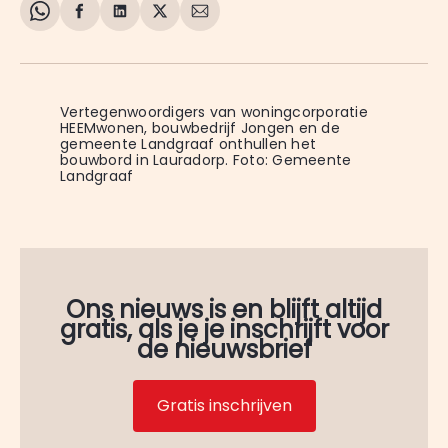
Share
Delen
Delen
Share
Deel
on
op
op
on
via
WhatsApp
Facebook
LinkedIn
X
E-
mail
Vertegenwoordigers van woningcorporatie 
HEEMwonen, bouwbedrijf Jongen en de 
gemeente Landgraaf onthullen het 
bouwbord in Lauradorp. Foto: Gemeente 
Landgraaf
Ons nieuws is en blijft altijd
gratis, als je je inschrijft voor
de nieuwsbrief
Gratis inschrijven