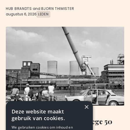
HUB BRANDTS
and
BJORN THIMISTER
augustus 6, 2026
LEDEN
×
Deze website maakt
NIEUWS
gebruik van cookies.
50 gratis koffietafels vanwege 50
We gebruiken cookies om inhoud en
jaar na Lies & Jan