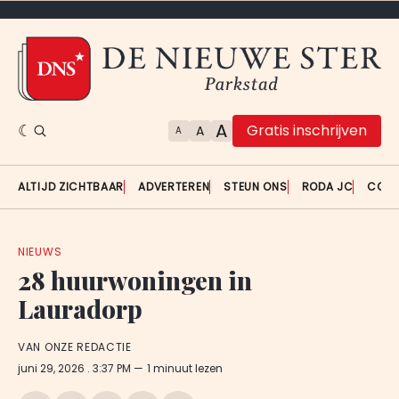
A
Gratis inschrijven
A
A
ALTIJD ZICHTBAAR
ADVERTEREN
STEUN ONS
RODA JC
CON
NIEUWS
28 huurwoningen in
Lauradorp
VAN ONZE REDACTIE
juni 29, 2026
. 3:37 PM
1 minuut lezen