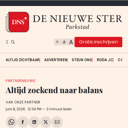
A
Gratis inschrijven
A
A
ALTIJD ZICHTBAAR
ADVERTEREN
STEUN ONS
RODA JC
CON
PARTNERNIEUWS
Altijd zoekend naar balans
VAN ONZE PARTNER
juni 8, 2026
. 12:34 PM
3 minuut lezen
Share
Delen
Delen
Share
Deel