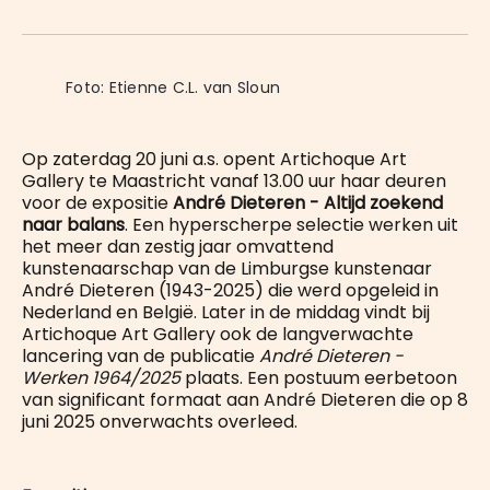
on
op
op
on
via
WhatsApp
Facebook
LinkedIn
X
E-
mail
Foto: Etienne C.L. van Sloun
Op zaterdag 20 juni a.s. opent Artichoque Art
Gallery te Maastricht vanaf 13.00 uur haar deuren
voor de expositie
André Dieteren - Altijd zoekend
naar balans
. Een hyperscherpe selectie werken uit
het meer dan zestig jaar omvattend
kunstenaarschap van de Limburgse kunstenaar
André Dieteren (1943-2025) die werd opgeleid in
Nederland en België. Later in de middag vindt bij
Artichoque Art Gallery ook de langverwachte
lancering van de publicatie
André Dieteren -
Werken
1964/2025
plaats. Een postuum eerbetoon
van significant formaat aan André Dieteren die op 8
juni 2025 onverwachts overleed.