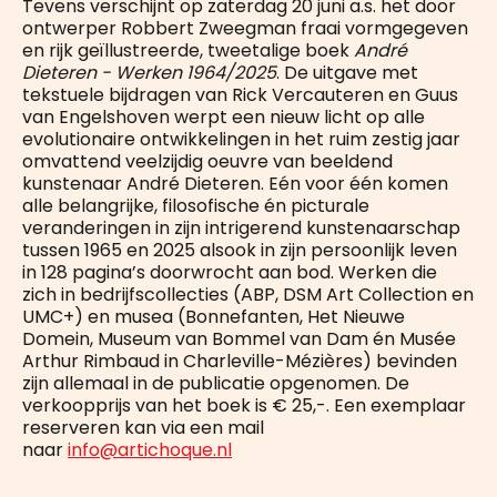
Tevens verschijnt op zaterdag 20 juni a.s. het door
ontwerper Robbert Zweegman fraai vormgegeven
en rijk geïllustreerde, tweetalige boek
André
Dieteren - Werken 1964/2025
. De uitgave met
tekstuele bijdragen van Rick Vercauteren en Guus
van Engelshoven werpt een nieuw licht op alle
evolutionaire ontwikkelingen in het ruim zestig jaar
omvattend veelzijdig oeuvre van beeldend
kunstenaar André Dieteren. Eén voor één komen
alle belangrijke, filosofische én picturale
veranderingen in zijn intrigerend kunstenaarschap
tussen 1965 en 2025 alsook in zijn persoonlijk leven
in 128 pagina’s doorwrocht aan bod. Werken die
zich in bedrijfscollecties (ABP, DSM Art Collection en
UMC+) en musea (Bonnefanten, Het Nieuwe
Domein, Museum van Bommel van Dam én Musée
Arthur Rimbaud in Charleville-Mézières) bevinden
zijn allemaal in de publicatie opgenomen. De
verkoopprijs van het boek is € 25,-. Een exemplaar
reserveren kan via een mail
naar
info@artichoque.nl