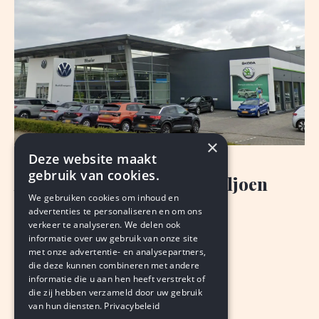
×
Deze website maakt
NIEUWS
gebruik van cookies.
Autobedrijf Wealer: 207 miljoen
We gebruiken cookies om inhoud en
omzet en meer winst
advertenties te personaliseren en om ons
verkeer te analyseren. We delen ook
PETER EBERSON
informatie over uw gebruik van onze site
augustus 7, 2026
LEDEN
met onze advertentie- en analysepartners,
die deze kunnen combineren met andere
informatie die u aan hen heeft verstrekt of
die zij hebben verzameld door uw gebruik
van hun diensten.
Privacybeleid