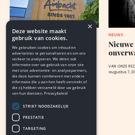
×
Deze website maakt
NIEUWS
NIEUWS
gebruik van cookies.
Bakkerij Voncken: omzet
Nieuwe
We gebruiken cookies om inhoud en
omhoog, nog klein verlies
onverwa
advertenties te personaliseren en om ons
verkeer te analyseren. We delen ook
informatie over uw gebruik van onze site
PETER EBERSON
VAN ONZE RE
met onze advertentie- en analysepartners,
augustus 7, 2026
LEDEN
augustus 7, 2
die deze kunnen combineren met andere
informatie die u aan hen heeft verstrekt of
die zij hebben verzameld door uw gebruik
van hun diensten.
Privacybeleid
STRIKT NOODZAKELIJK
PRESTATIE
TARGETING