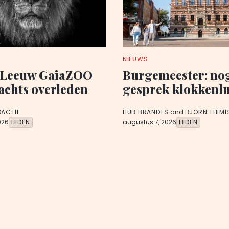
NIEUWS
 Leeuw GaiaZOO
Burgemeester: no
chts overleden
gesprek klokkenl
DACTIE
HUB BRANDTS
and
BJORN THIMI
026
LEDEN
augustus 7, 2026
LEDEN