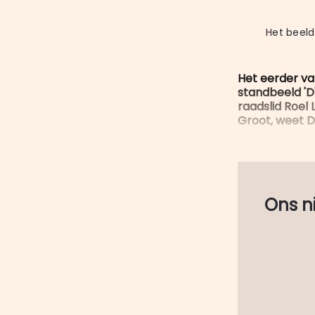
Het beeld
Het eerder v
standbeeld 'D
raadslid Roel
Groot, weet D
Ons nie