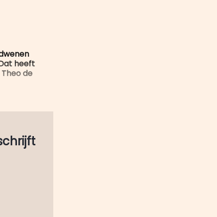
mail
rdwenen
 Dat heeft
r Theo de
schrijft