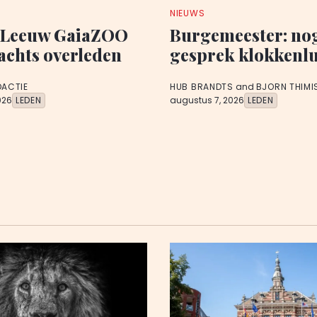
NIEUWS
 Leeuw GaiaZOO
Burgemeester: no
chts overleden
gesprek klokkenl
DACTIE
HUB BRANDTS
and
BJORN THIMI
026
LEDEN
augustus 7, 2026
LEDEN