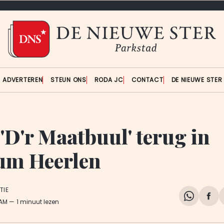
ADVERTEREN
STEUN ONS
RODA JC
CONTACT
DE NIEUWE STE
'D'r Maatbuul' terug in
um Heerlen
TIE
Share
Del
 AM
1 minuut lezen
on
op
WhatsA
Fa