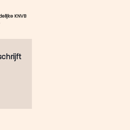
mail
delijke KNVB
.
schrijft