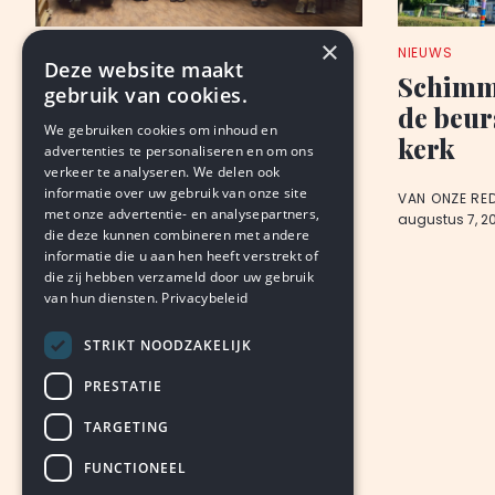
×
NIEUWS
NIEUWS
Deze website maakt
Kleine Zusters verlaten
Schimme
gebruik van cookies.
Heerlen, na 154 jaar, met
de beur
We gebruiken cookies om inhoud en
afscheidsexpositie
kerk
advertenties te personaliseren en om ons
verkeer te analyseren. We delen ook
informatie over uw gebruik van onze site
VAN ONZE REDACTIE
VAN ONZE RE
met onze advertentie- en analysepartners,
augustus 7, 2026
LEDEN
augustus 7, 2
die deze kunnen combineren met andere
informatie die u aan hen heeft verstrekt of
die zij hebben verzameld door uw gebruik
van hun diensten.
Privacybeleid
STRIKT NOODZAKELIJK
PRESTATIE
TARGETING
FUNCTIONEEL