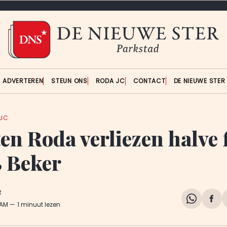
ADVERTEREN
STEUN ONS
RODA JC
CONTACT
DE NIEUWE STE
JC
en Roda verliezen halve 
 Beker
R
Share
Del
 AM
1 minuut lezen
on
op
WhatsA
Fa