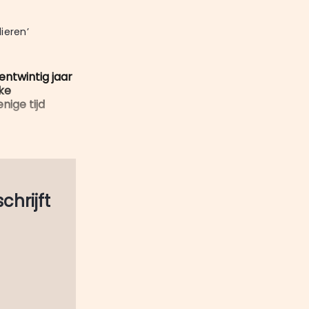
mail
ieren’
entwintig jaar
jke
nige tijd
schrijft