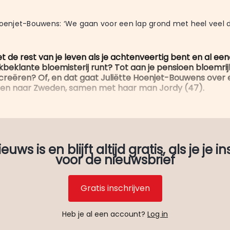
Hoenjet-Bouwens: ‘We gaan voor een lap grond met heel veel d
 de rest van je leven als je achtenveertig bent en al een
kbeklante bloemisterij runt? Tot aan je pensioen bloemri
creëren? Of, en dat gaat Juliëtte Hoenjet-Bouwens over e
ren naar Zweden, samen met haar man Jordy (47).
uws is en blijft altijd gratis, als je je in
voor de nieuwsbrief
Gratis inschrijven
Heb je al een account?
Log in