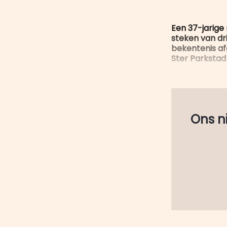
Een 37-jarige
steken van dri
bekentenis afg
Ster Parkstad
Ons nie