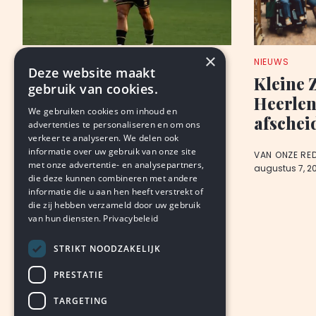
×
ANALYSE
NIEUWS
Deze website maakt
Roda: wennen, wachten,
Kleine 
gebruik van cookies.
‘geithoop’
Heerlen,
We gebruiken cookies om inhoud en
afschei
advertenties te personaliseren en om ons
BJORN THIMISTER
verkeer te analyseren. We delen ook
augustus 8, 2026
LEDEN
informatie over uw gebruik van onze site
VAN ONZE RE
met onze advertentie- en analysepartners,
augustus 7, 2
die deze kunnen combineren met andere
informatie die u aan hen heeft verstrekt of
die zij hebben verzameld door uw gebruik
van hun diensten.
Privacybeleid
STRIKT NOODZAKELIJK
PRESTATIE
TARGETING