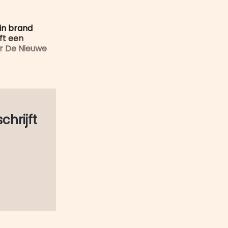
mail
 in brand
eft een
ar De Nieuwe
schrijft