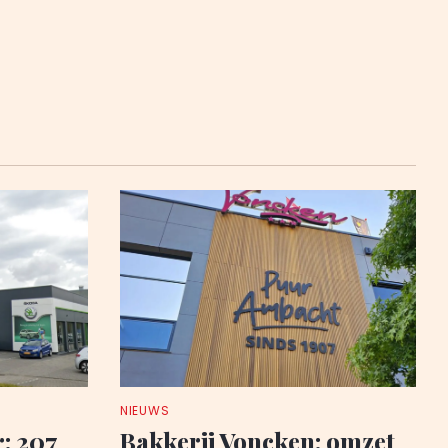
NIEUWS
: 207
Bakkerij Voncken: omzet