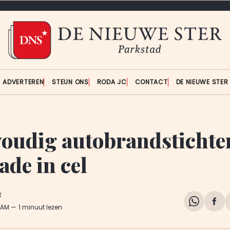
ADVERTEREN
STEUN ONS
RODA JC
CONTACT
DE NIEUWE STE
oudig autobrandstichte
ade in cel
R
Share
Del
 AM
1 minuut lezen
on
op
WhatsA
Fa