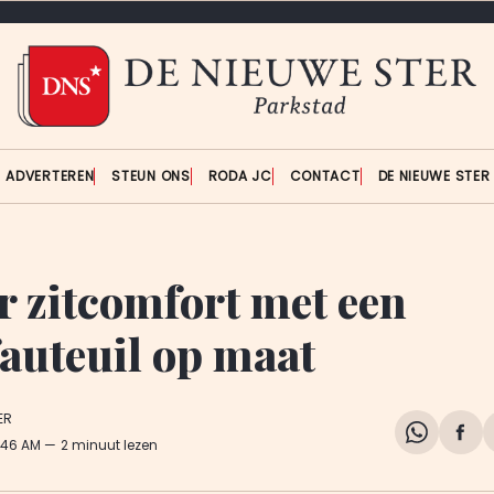
ADVERTEREN
STEUN ONS
RODA JC
CONTACT
DE NIEUWE STE
r zitcomfort met een
fauteuil op maat
ER
Share
Del
1:46 AM
2 minuut lezen
on
op
WhatsA
Fa