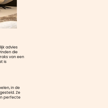
ijk advies
vinden die
traks van een
t is
elen, in de
gesteld. Ze
een perfecte