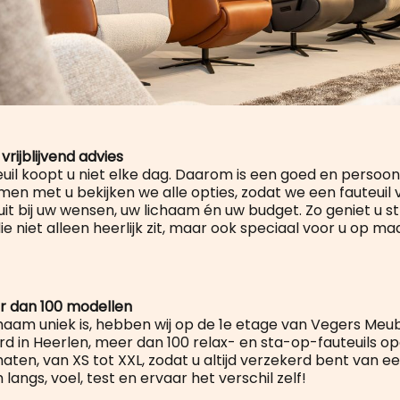
vrijblijvend advies
uil koopt u niet elke dag. Daarom is een goed en persoonl
men met u bekijken we alle opties, zodat we een fauteuil 
uit bij uw wensen, uw lichaam én uw budget. Zo geniet u s
die niet alleen heerlijk zit, maar ook speciaal voor u op maa
r dan 100 modellen
haam uniek is, hebben wij op de 1e etage van Vegers Meub
 in Heerlen, meer dan 100 relax- en sta-op-fauteuils op
e maten, van XS tot XXL, zodat u altijd verzekerd bent van 
angs, voel, test en ervaar het verschil zelf!