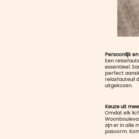
Persoonlijk en 
Een relaxfaute
essentieel. Sa
perfect aansl
relaxfauteuil 
uitgekozen.
Keuze uit mee
Omdat elk lic
Woonboulevard
zijn er in all
pasvorm. Kom l