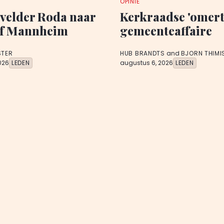
OPINIE
velder Roda naar
Kerkraadse 'omert
f Mannheim
gemeenteaffaire
STER
HUB BRANDTS
and
BJORN THIMI
026
LEDEN
augustus 6, 2026
LEDEN