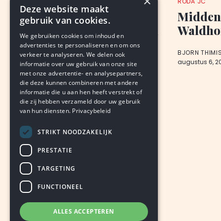
×
NIEUWS
RODA JC
Deze website maakt
Voetbalclub fors
Midden
gebruik van cookies.
gedupeerd door vandalen
Waldho
We gebruiken cookies om inhoud en
advertenties te personaliseren en om ons
VAN ONZE REDACTIE
BJORN THIMI
verkeer te analyseren. We delen ook
augustus 6, 2026
LEDEN
augustus 6, 2
informatie over uw gebruik van onze site
met onze advertentie- en analysepartners,
die deze kunnen combineren met andere
informatie die u aan hen heeft verstrekt of
die zij hebben verzameld door uw gebruik
van hun diensten.
Privacybeleid
STRIKT NOODZAKELIJK
PRESTATIE
TARGETING
FUNCTIONEEL
ALLES ACCEPTEREN