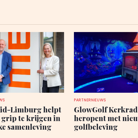
UWS
PARTNERNIEUWS
id-Limburg helpt
GlowGolf Kerkrad
grip te krijgen in
heropent met nie
xe samenleving
golfbeleving