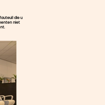
mail
uteuil die u
menten niet
nt.