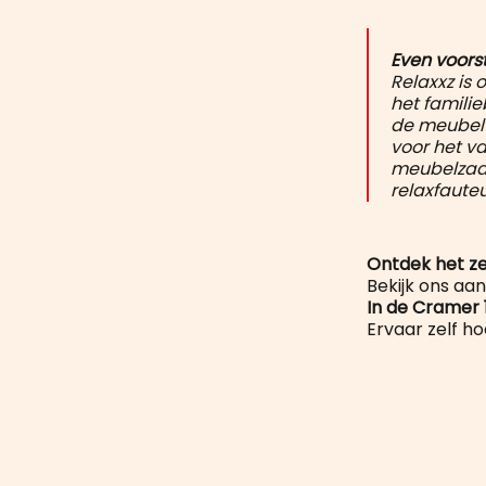
Even voorste
Relaxxz is 
het familie
de meubelw
voor het va
meubelzaak 
relaxfauteui
Ontdek het ze
Bekijk ons a
In de Cramer 
Ervaar zelf h