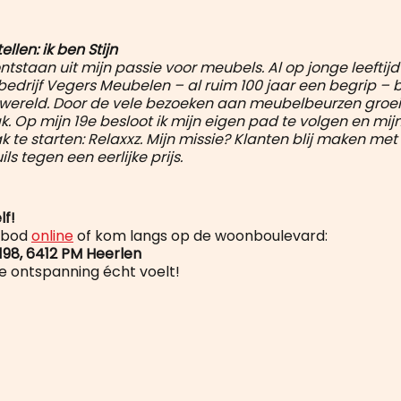
llen: ik ben Stijn
ontstaan uit mijn passie voor meubels. Al op jonge leeftijd 
bedrijf Vegers Meubelen – al ruim 100 jaar een begrip – b
ereld. Door de vele bezoeken aan meubelbeurzen groeid
k. Op mijn 19e besloot ik mijn eigen pad te volgen en mij
te starten: Relaxxz. Mijn missie? Klanten blij maken met 
ls tegen een eerlijke prijs.
lf!
anbod
online
of kom langs op de woonboulevard:
198, 6412 PM Heerlen
oe ontspanning écht voelt!