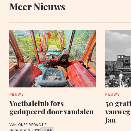
Meer Nieuws
NIEUWS
NIEUWS
Voetbalclub fors
50 grati
gedupeerd door vandalen
vanwege
Jan
VAN ONZE REDACTIE
augustus 6, 2026
LEDEN