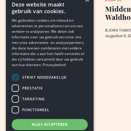
Deze website maakt
Voetbalclub fors
Midden
gebruik van cookies.
gedupeerd door vandalen
Waldho
We gebruiken cookies om inhoud en
advertenties te personaliseren en om ons
VAN ONZE REDACTIE
BJORN THIMI
verkeer te analyseren. We delen ook
augustus 6, 2026
LEDEN
augustus 6, 2
informatie over uw gebruik van onze site
met onze advertentie- en analysepartners,
die deze kunnen combineren met andere
informatie die u aan hen heeft verstrekt of
die zij hebben verzameld door uw gebruik
van hun diensten.
Privacybeleid
STRIKT NOODZAKELIJK
PRESTATIE
TARGETING
FUNCTIONEEL
ALLES ACCEPTEREN