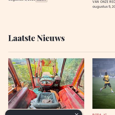
VAN ONZE RE
augustus 5, 2
Laatste Nieuws
×
NIEUWS
RODA JC