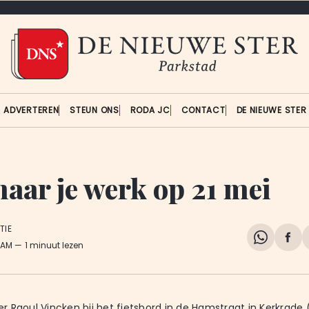
ADVERTEREN
STEUN ONS
RODA JC
CONTACT
DE NIEUWE STE
naar je werk op 21 mei
TIE
Share
Del
3 AM
1 minuut lezen
on
op
WhatsA
Fa
 Raoul Vincken bij het fietsbord in de Hamstraat in Kerkrade (