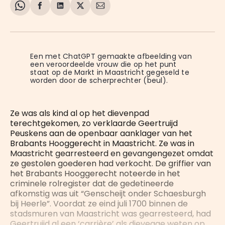
Share
Delen
Delen
Share
Deel
on
op
op
on
via
WhatsApp
Facebook
LinkedIn
X
E-
mail
Een met ChatGPT gemaakte afbeelding van 
een veroordeelde vrouw die op het punt 
staat op de Markt in Maastricht gegeseld te 
worden door de scherprechter (beul).
Ze was als kind al op het dievenpad
terechtgekomen, zo verklaarde Geertruijd
Peuskens aan de openbaar aanklager van het
Brabants Hooggerecht in Maastricht. Ze was in
Maastricht gearresteerd en gevangengezet omdat
ze gestolen goederen had verkocht. De griffier van
het Brabants Hooggerecht noteerde in het
criminele rolregister dat de gedetineerde
afkomstig was uit “Genscheijt onder Schaesburgh
bij Heerle”. Voordat ze eind juli 1700 binnen de
stadsmuren van Maastricht was gearresteerd, had
Geertruijd al een ‘carrière’ als dievegge weten op