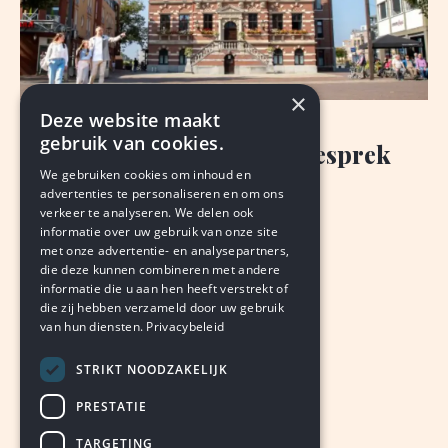
×
Deze website maakt
NIEUWS
gebruik van cookies.
Burgemeester: nog geen gesprek
We gebruiken cookies om inhoud en
klokkenluider
advertenties te personaliseren en om ons
verkeer te analyseren. We delen ook
HUB BRANDTS
and
BJORN THIMISTER
informatie over uw gebruik van onze site
augustus 7, 2026
LEDEN
met onze advertentie- en analysepartners,
die deze kunnen combineren met andere
informatie die u aan hen heeft verstrekt of
die zij hebben verzameld door uw gebruik
van hun diensten.
Privacybeleid
STRIKT NOODZAKELIJK
PRESTATIE
TARGETING