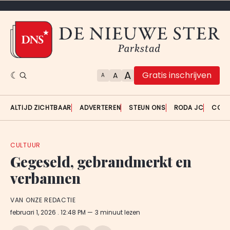
A
Gratis inschrijven
A
A
ALTIJD ZICHTBAAR
ADVERTEREN
STEUN ONS
RODA JC
CON
CULTUUR
Gegeseld, gebrandmerkt en
verbannen
VAN ONZE REDACTIE
februari 1, 2026
. 12:48 PM
3 minuut lezen