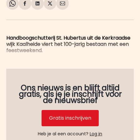
Share
Delen
Delen
Share
Deel
on
op
op
on
via
WhatsApp
Facebook
LinkedIn
X
E-
mail
Handboogschutterij St. Hubertus uit de Kerkraadse
wijk Kaalheide viert het 100-jarig bestaan met een
feestweekend.
Ons nieuws is en blijft altijd
gratis, als je je inschrijft voor
de nieuwsbrief
Gratis inschrijven
Heb je al een account?
Log in