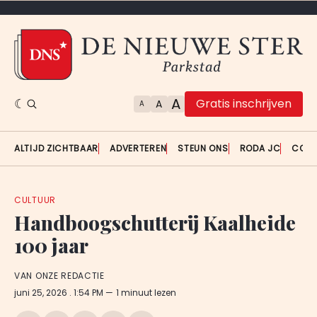
A
Gratis inschrijven
A
A
ALTIJD ZICHTBAAR
ADVERTEREN
STEUN ONS
RODA JC
CON
CULTUUR
Handboogschutterij Kaalheide
100 jaar
VAN ONZE REDACTIE
juni 25, 2026
. 1:54 PM
1 minuut lezen