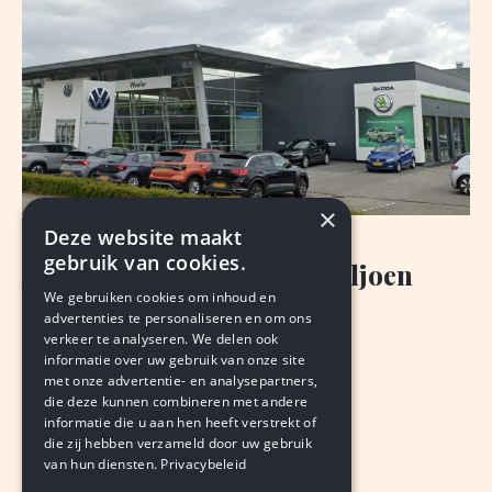
×
Deze website maakt
NIEUWS
gebruik van cookies.
Autobedrijf Wealer: 207 miljoen
We gebruiken cookies om inhoud en
omzet en meer winst
advertenties te personaliseren en om ons
verkeer te analyseren. We delen ook
PETER EBERSON
informatie over uw gebruik van onze site
augustus 7, 2026
LEDEN
met onze advertentie- en analysepartners,
die deze kunnen combineren met andere
informatie die u aan hen heeft verstrekt of
die zij hebben verzameld door uw gebruik
van hun diensten.
Privacybeleid