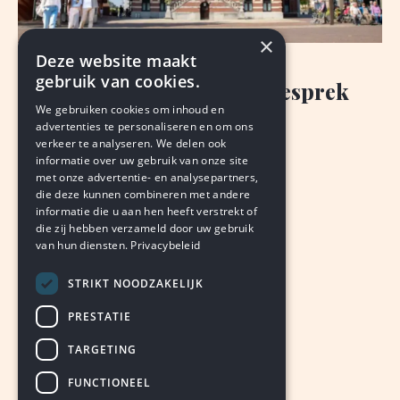
×
Deze website maakt
NIEUWS
gebruik van cookies.
Burgemeester: nog geen gesprek
We gebruiken cookies om inhoud en
klokkenluider
advertenties te personaliseren en om ons
verkeer te analyseren. We delen ook
HUB BRANDTS
and
BJORN THIMISTER
informatie over uw gebruik van onze site
augustus 7, 2026
LEDEN
met onze advertentie- en analysepartners,
die deze kunnen combineren met andere
informatie die u aan hen heeft verstrekt of
die zij hebben verzameld door uw gebruik
van hun diensten.
Privacybeleid
STRIKT NOODZAKELIJK
PRESTATIE
TARGETING
FUNCTIONEEL