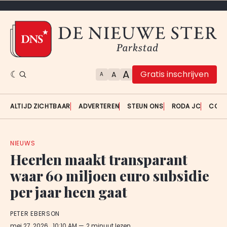
A
Gratis inschrijven
A
A
ALTIJD ZICHTBAAR
ADVERTEREN
STEUN ONS
RODA JC
CON
NIEUWS
Heerlen maakt transparant
waar 60 miljoen euro subsidie
per jaar heen gaat
PETER EBERSON
mei 27, 2026
. 10:10 AM
2 minuut lezen