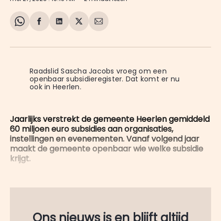
Share
Delen
Delen
Share
Deel
on
op
op
on
via
WhatsApp
Facebook
LinkedIn
X
E-
mail
Raadslid Sascha Jacobs vroeg om een 
openbaar subsidieregister. Dat komt er nu 
ook in Heerlen.
Jaarlijks verstrekt de gemeente Heerlen gemiddeld
60 miljoen euro subsidies aan organisaties,
instellingen en evenementen. Vanaf volgend jaar
maakt de gemeente openbaar wie welke subsidie
krijgt.
Ons nieuws is en blijft altijd