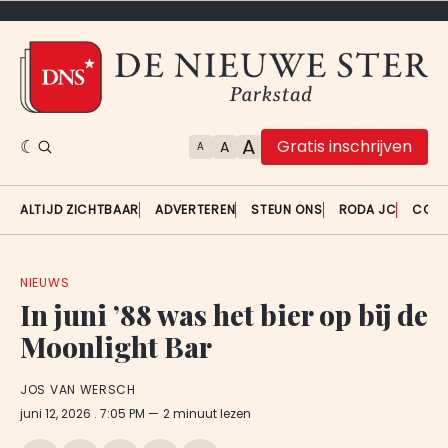
A
Gratis inschrijven
A
A
ALTIJD ZICHTBAAR
ADVERTEREN
STEUN ONS
RODA JC
CON
NIEUWS
In juni ’88 was het bier op bij de
Moonlight Bar
JOS VAN WERSCH
juni 12, 2026
. 7:05 PM
2 minuut lezen