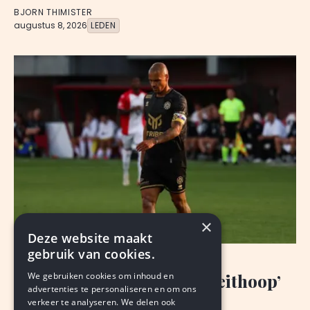
BJORN THIMISTER
augustus 8, 2026
LEDEN
×
Deze website maakt
gebruik van cookies.
ANALYSE
We gebruiken cookies om inhoud en
Roda: wennen, wachten, ‘geithoop’
advertenties te personaliseren en om ons
verkeer te analyseren. We delen ook