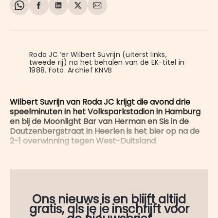
Share
Delen
Delen
Share
Deel
on
op
op
on
via
WhatsApp
Facebook
LinkedIn
X
E-
mail
Roda JC ‘er Wilbert Suvrijn (uiterst links, 
tweede rij) na het behalen van de EK-titel in 
1988. Foto: Archief KNVB
Wilbert Suvrijn van Roda JC krijgt die avond drie
speelminuten in het Volksparkstadion in Hamburg
en bij de Moonlight Bar van Herman en Sis in de
Dautzenbergstraat in Heerlen is het bier op na de
2-1 overwinning tegen West-Duitsland
.
Ons nieuws is en blijft altijd
gratis, als je je inschrijft voor