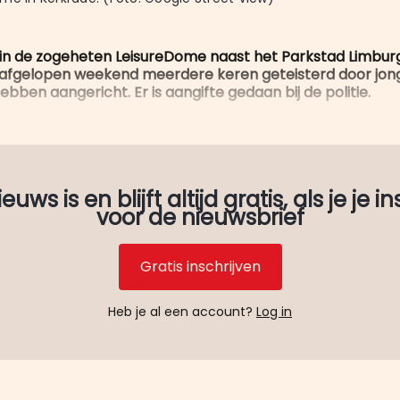
n de zogeheten LeisureDome naast het Parkstad Limburg
n afgelopen weekend meerdere keren geteisterd door jon
ebben aangericht. Er is aangifte gedaan bij de politie.
uws is en blijft altijd gratis, als je je in
voor de nieuwsbrief
Gratis inschrijven
Heb je al een account?
Log in