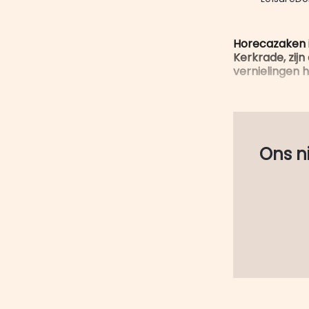
Horecazaken i
Kerkrade, zij
vernielingen h
Ons nie