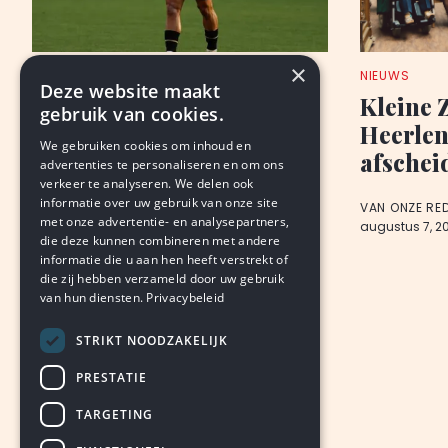
×
ANALYSE
NIEUWS
Deze website maakt
Roda: wennen, wachten,
Kleine 
gebruik van cookies.
‘geithoop’
Heerlen,
We gebruiken cookies om inhoud en
afschei
advertenties te personaliseren en om ons
BJORN THIMISTER
verkeer te analyseren. We delen ook
augustus 8, 2026
LEDEN
informatie over uw gebruik van onze site
VAN ONZE RE
met onze advertentie- en analysepartners,
augustus 7, 2
die deze kunnen combineren met andere
informatie die u aan hen heeft verstrekt of
die zij hebben verzameld door uw gebruik
van hun diensten.
Privacybeleid
STRIKT NOODZAKELIJK
PRESTATIE
TARGETING