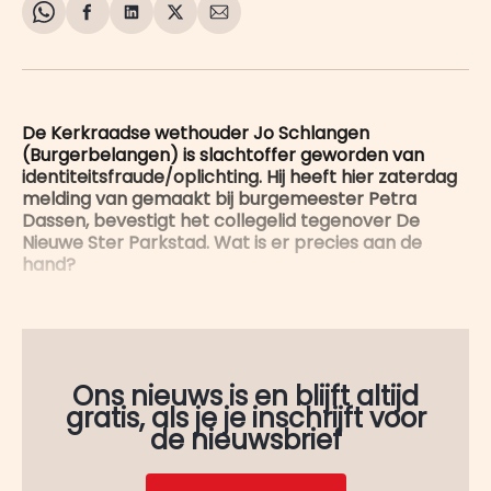
Share
Delen
Delen
Share
Deel
on
op
op
on
via
WhatsApp
Facebook
LinkedIn
X
E-
mail
De Kerkraadse wethouder Jo Schlangen
(Burgerbelangen) is slachtoffer geworden van
identiteitsfraude/oplichting. Hij heeft hier zaterdag
melding van gemaakt bij burgemeester Petra
Dassen, bevestigt het collegelid tegenover De
Nieuwe Ster Parkstad. Wat is er precies aan de
hand?
Ons nieuws is en blijft altijd
gratis, als je je inschrijft voor
de nieuwsbrief