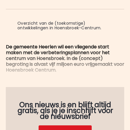
on
op
op
on
via
WhatsApp
Facebook
LinkedIn
X
E-
mail
Overzicht van de (toekomstige) 
ontwikkelingen in Hoensbroek-Centrum.
De gemeente Heerlen wil een vliegende start
maken met de verbeteringsplannen voor het
centrum van Hoensbroek. In de (concept)
begroting is alvast vijf miljoen euro vrijgemaakt voor
Hoensbroek Centrum.
Ons nieuws is en blijft altijd
gratis, als je je inschrijft voor
de nieuwsbrief