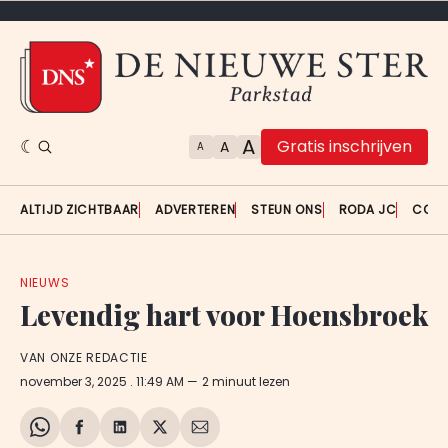
A
Gratis inschrijven
A
A
ALTIJD ZICHTBAAR
ADVERTEREN
STEUN ONS
RODA JC
CON
NIEUWS
Levendig hart voor Hoensbroek
VAN ONZE REDACTIE
november 3, 2025
. 11:49 AM
2 minuut lezen
Share
Delen
Delen
Share
Deel