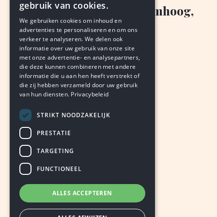
gebruik van cookies.
Bakkerij Voncken: omzet omhoog,
We gebruiken cookies om inhoud en
nog klein verlies
advertenties te personaliseren en om ons
verkeer te analyseren. We delen ook
PETER EBERSON
informatie over uw gebruik van onze site
augustus 7, 2026
LEDEN
met onze advertentie- en analysepartners,
die deze kunnen combineren met andere
informatie die u aan hen heeft verstrekt of
die zij hebben verzameld door uw gebruik
van hun diensten.
Privacybeleid
STRIKT NOODZAKELIJK
PRESTATIE
TARGETING
FUNCTIONEEL
ALLES ACCEPTEREN