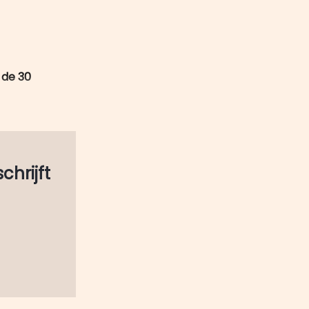
mail
 de 30
schrijft