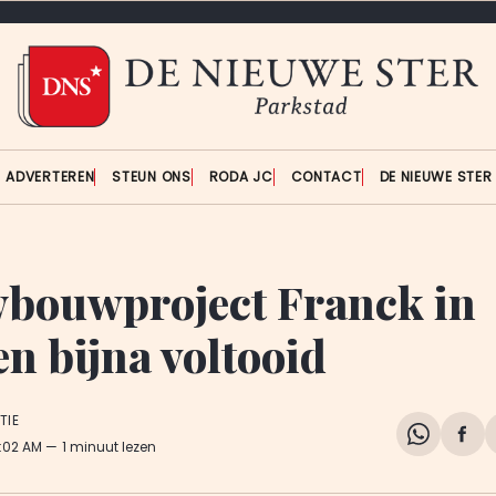
ADVERTEREN
STEUN ONS
RODA JC
CONTACT
DE NIEUWE STE
bouwproject Franck in
en bijna voltooid
TIE
Share
Del
0:02 AM
1 minuut lezen
on
op
WhatsA
Fa