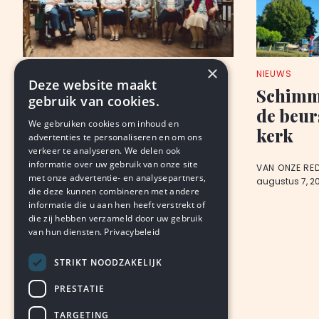
×
NIEUWS
NIEUWS
Deze website maakt
Kleine Zusters verlaten
Schimme
gebruik van cookies.
Heerlen, na 154 jaar, met
de beur
We gebruiken cookies om inhoud en
afscheidsexpositie
kerk
advertenties te personaliseren en om ons
verkeer te analyseren. We delen ook
informatie over uw gebruik van onze site
VAN ONZE REDACTIE
VAN ONZE RE
met onze advertentie- en analysepartners,
augustus 7, 2026
LEDEN
augustus 7, 2
die deze kunnen combineren met andere
informatie die u aan hen heeft verstrekt of
die zij hebben verzameld door uw gebruik
van hun diensten.
Privacybeleid
STRIKT NOODZAKELIJK
PRESTATIE
TARGETING