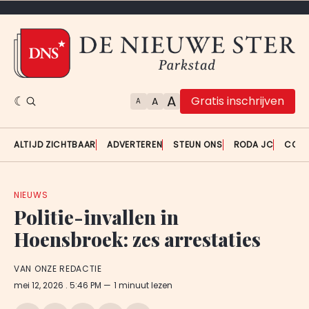
A
Gratis inschrijven
A
A
ALTIJD ZICHTBAAR
ADVERTEREN
STEUN ONS
RODA JC
CON
NIEUWS
Politie-invallen in
Hoensbroek: zes arrestaties
VAN ONZE REDACTIE
mei 12, 2026
. 5:46 PM
1 minuut lezen