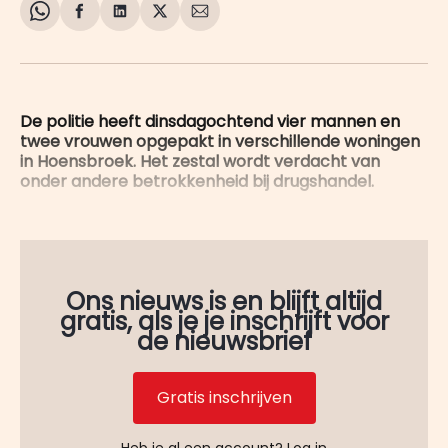
Share
Delen
Delen
Share
Deel
on
op
op
on
via
WhatsApp
Facebook
LinkedIn
X
E-
mail
De politie heeft dinsdagochtend vier mannen en
twee vrouwen opgepakt in verschillende woningen
in Hoensbroek. Het zestal wordt verdacht van
onder andere betrokkenheid bij drugshandel.
Ons nieuws is en blijft altijd
gratis, als je je inschrijft voor
de nieuwsbrief
Gratis inschrijven