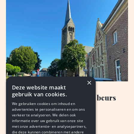
×
Deze website maakt
NIEUWS
gebruik van cookies.
Schimmert trekt royaal de beurs
We gebruiken cookies om inhoud en
voor renovatie kerk
advertenties te personaliseren en om ons
verkeer te analyseren. We delen ook
VAN ONZE REDACTIE
informatie over uw gebruik van onze site
augustus 7, 2026
LEDEN
met onze advertentie- en analysepartners,
die deze kunnen combineren met andere