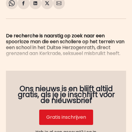
Share
Delen
Delen
Share
Deel
on
op
op
on
via
WhatsApp
Facebook
LinkedIn
X
E-
mail
De recherche is naarstig op zoek naar een
spoorloze man die een scholiere op het terrein van
een school in het Duitse Herzogenrath, direct
grenzend aan Kerkrade, seksueel misbruikt heeft.
Ons nieuws is en blijft altijd
gratis, als je je inschrijft voor
de nieuwsbrief
Gratis inschrijven