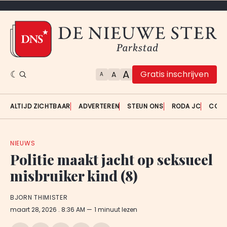
A
Gratis inschrijven
A
A
ALTIJD ZICHTBAAR
ADVERTEREN
STEUN ONS
RODA JC
CON
NIEUWS
Politie maakt jacht op seksueel
misbruiker kind (8)
BJORN THIMISTER
maart 28, 2026
. 8:36 AM
1 minuut lezen