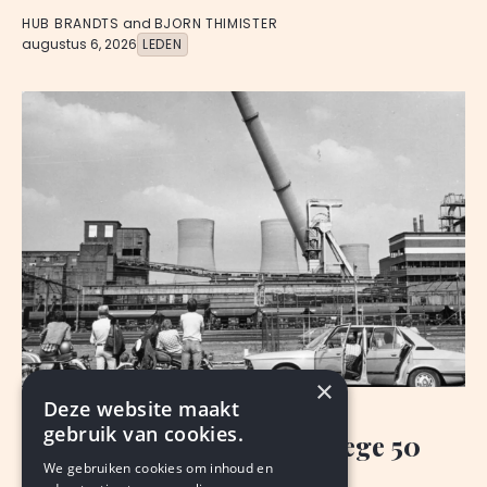
HUB BRANDTS
and
BJORN THIMISTER
augustus 6, 2026
LEDEN
×
Deze website maakt
NIEUWS
gebruik van cookies.
50 gratis koffietafels vanwege 50
We gebruiken cookies om inhoud en
jaar na Lies & Jan