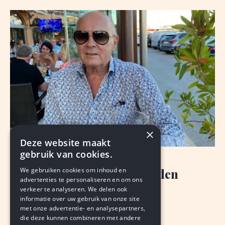
×
Deze website maakt
gebruik van cookies.
NIEUWS
We gebruiken cookies om inhoud en
'Mister Peppermill' overleden
advertenties te personaliseren en om ons
verkeer te analyseren. We delen ook
BJORN THIMISTER
informatie over uw gebruik van onze site
augustus 8, 2026
LEDEN
met onze advertentie- en analysepartners,
die deze kunnen combineren met andere