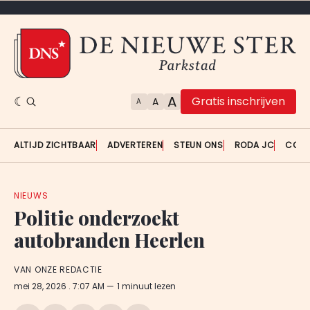
A
Gratis inschrijven
A
A
ALTIJD ZICHTBAAR
ADVERTEREN
STEUN ONS
RODA JC
CON
NIEUWS
Politie onderzoekt
autobranden Heerlen
VAN ONZE REDACTIE
mei 28, 2026
. 7:07 AM
1 minuut lezen