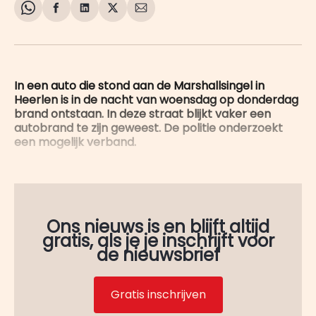
Share
Delen
Delen
Share
Deel
on
op
op
on
via
WhatsApp
Facebook
LinkedIn
X
E-
mail
In een auto die stond aan de Marshallsingel in
Heerlen is in de nacht van woensdag op donderdag
brand ontstaan. In deze straat blijkt vaker een
autobrand te zijn geweest. De politie onderzoekt
een mogelijk verband.
Ons nieuws is en blijft altijd
gratis, als je je inschrijft voor
de nieuwsbrief
Gratis inschrijven