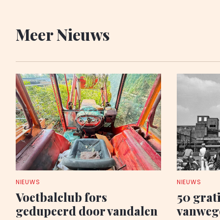
Meer Nieuws
NIEUWS
NIEUWS
Voetbalclub fors
50 grati
gedupeerd door vandalen
vanwege