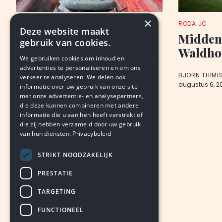
×
NIEUWS
RODA JC
Deze website maakt
Voetbalclub fors
Midden
gebruik van cookies.
gedupeerd door vandalen
Waldho
We gebruiken cookies om inhoud en
advertenties te personaliseren en om ons
VAN ONZE REDACTIE
BJORN THIMI
verkeer te analyseren. We delen ook
augustus 6, 2026
LEDEN
augustus 6, 2
informatie over uw gebruik van onze site
met onze advertentie- en analysepartners,
die deze kunnen combineren met andere
informatie die u aan hen heeft verstrekt of
die zij hebben verzameld door uw gebruik
van hun diensten.
Privacybeleid
STRIKT NOODZAKELIJK
PRESTATIE
TARGETING
FUNCTIONEEL