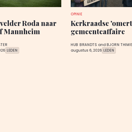
OPINIE
velder Roda naar
Kerkraadse 'omert
f Mannheim
gemeenteaffaire
STER
HUB BRANDTS
and
BJORN THIMI
026
LEDEN
augustus 6, 2026
LEDEN