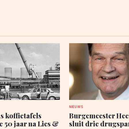
NIEUWS
s koffietafels
Burgemeester Hee
 50 jaar na Lies &
sluit drie drugsp