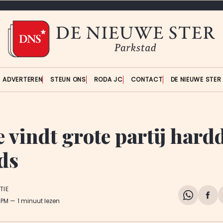
ADVERTEREN
STEUN ONS
RODA JC
CONTACT
DE NIEUWE STE
e vindt grote partij har
ods
TIE
Share
Del
8 PM
1 minuut lezen
on
op
WhatsA
Fa