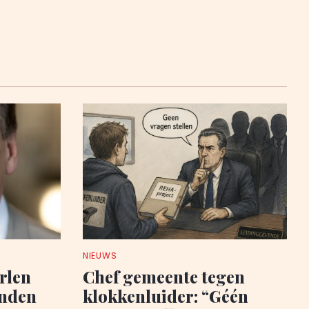
NIEUWS
rlen
Chef gemeente tegen
anden
klokkenluider: “Géén