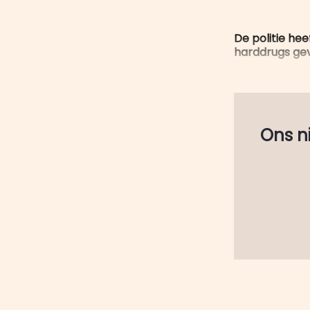
De politie he
harddrugs gev
Ons nie