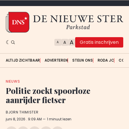
A
Gratis inschrijven
A
A
ALTIJD ZICHTBAAR
ADVERTEREN
STEUN ONS
RODA JC
CON
NIEUWS
Politie zoekt spoorloze
aanrijder fietser
BJORN THIMISTER
juni 8, 2026
. 9:09 AM
1 minuut lezen