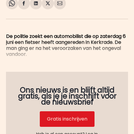
Share
Delen
Delen
Share
Deel
on
op
op
on
via
WhatsApp
Facebook
LinkedIn
X
E-
mail
De politie zoekt een automobilist die op zaterdag 6
juni een fietser heeft aangereden in Kerkrade. De
man ging er na het veroorzaken van het ongeval
vandoor.
Ons nieuws is en blijft altijd
gratis, als je je inschrijft voor
de nieuwsbrief
Gratis inschrijven