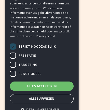
omzet en meer winst
advertenties te personaliseren en om ons
verkeer te analyseren. We delen ook
PETER EBERSON
informatie over uw gebruik van onze site
augustus 7, 2026
LEDEN
met onze advertentie- en analysepartners,
die deze kunnen combineren met andere
informatie die u aan hen heeft verstrekt of
die zij hebben verzameld door uw gebruik
van hun diensten.
Privacybeleid
STRIKT NOODZAKELIJK
PRESTATIE
TARGETING
FUNCTIONEEL
ALLES ACCEPTEREN
ALLES AFWIJZEN
DETAILS WEERGEVEN