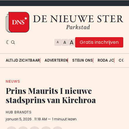
A
Gratis inschrijven
A
A
ALTIJD ZICHTBAAR
ADVERTEREN
STEUN ONS
RODA JC
CON
NIEUWS
Prins Maurits I nieuwe
stadsprins van Kirchroa
HUB BRANDTS
januari 5, 2026
. 11:18 AM
1 minuut lezen