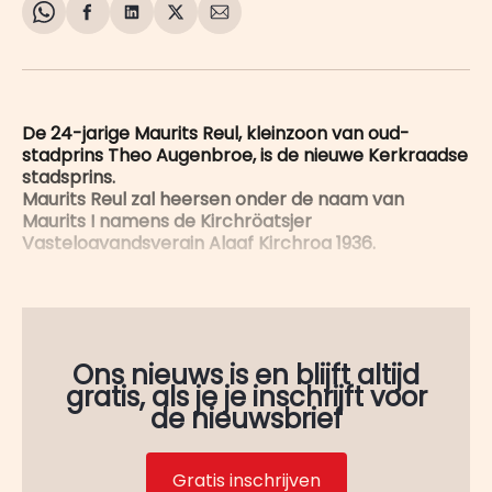
Share
Delen
Delen
Share
Deel
on
op
op
on
via
WhatsApp
Facebook
LinkedIn
X
E-
mail
De 24-jarige Maurits Reul, kleinzoon van oud-
stadprins Theo Augenbroe, is de nieuwe Kerkraadse
stadsprins.
Maurits Reul zal heersen onder de naam van
Maurits I namens de Kirchröatsjer
Vasteloavandsverain Alaaf Kirchroa 1936.
Ons nieuws is en blijft altijd
gratis, als je je inschrijft voor
de nieuwsbrief
Gratis inschrijven