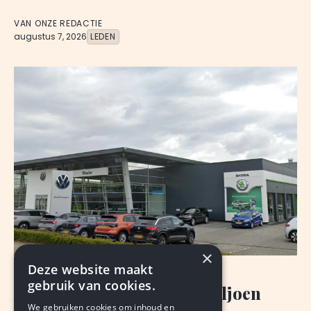
VAN ONZE REDACTIE
augustus 7, 2026
LEDEN
×
Deze website maakt
NIEUWS
gebruik van cookies.
Autobedrijf Wealer: 207 miljoen
We gebruiken cookies om inhoud en