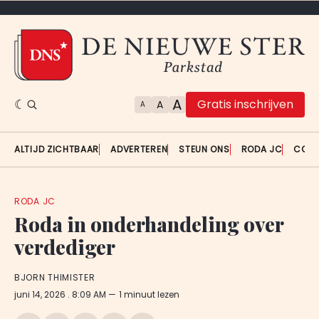
A
Gratis inschrijven
A
A
ALTIJD ZICHTBAAR
ADVERTEREN
STEUN ONS
RODA JC
CON
RODA JC
Roda in onderhandeling over
verdediger
BJORN THIMISTER
juni 14, 2026
. 8:09 AM
1 minuut lezen