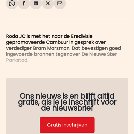
Share
Delen
Delen
Share
Deel
on
op
op
on
via
WhatsApp
Facebook
LinkedIn
X
E-
mail
Roda JC is met het naar de Eredivisie
gepromoveerde Cambuur in gesprek over
verdediger Bram Marsman. Dat bevestigen goed
ingevoerde bronnen tegenover De Nieuwe Ster
Parkstad.
Ons nieuws is en blijft altijd
gratis, als je je inschrijft voor
de nieuwsbrief
Gratis inschrijven