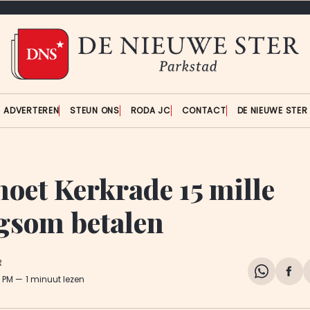
ADVERTEREN
STEUN ONS
RODA JC
CONTACT
DE NIEUWE STE
oet Kerkrade 15 mille
som betalen
R
Share
Del
6 PM
1 minuut lezen
on
op
WhatsA
Fa