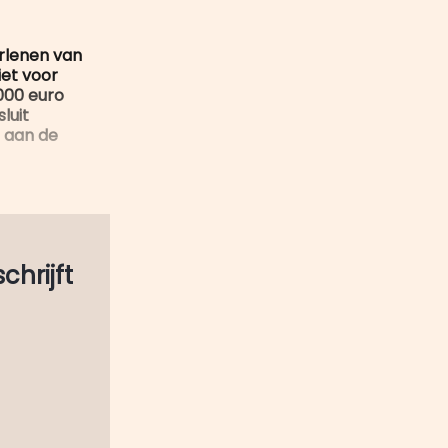
mail
erlenen van
iet voor
000 euro
luit
) aan de
schrijft