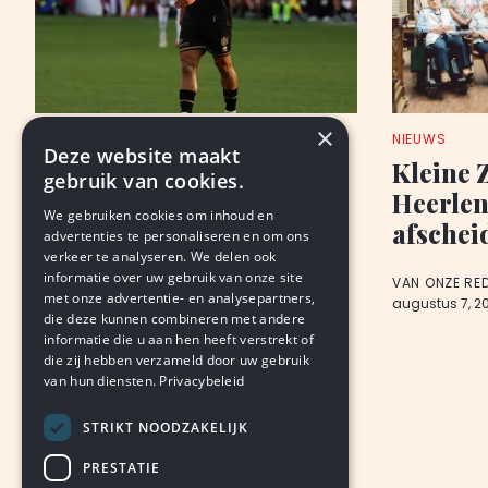
×
ANALYSE
NIEUWS
Deze website maakt
Roda: wennen, wachten,
Kleine 
gebruik van cookies.
‘geithoop’
Heerlen,
We gebruiken cookies om inhoud en
afschei
advertenties te personaliseren en om ons
BJORN THIMISTER
verkeer te analyseren. We delen ook
augustus 8, 2026
LEDEN
informatie over uw gebruik van onze site
VAN ONZE RE
met onze advertentie- en analysepartners,
augustus 7, 2
die deze kunnen combineren met andere
informatie die u aan hen heeft verstrekt of
die zij hebben verzameld door uw gebruik
van hun diensten.
Privacybeleid
STRIKT NOODZAKELIJK
PRESTATIE