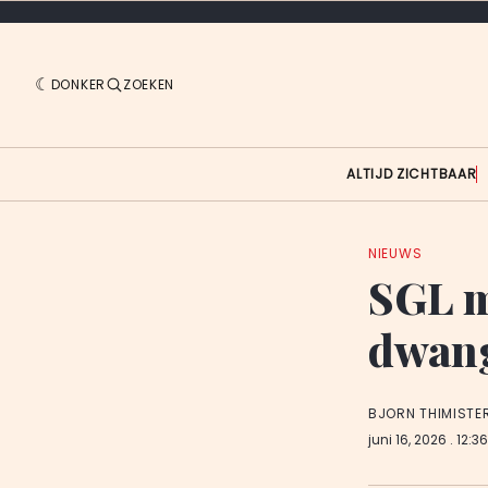
DONKER
ZOEKEN
ALTIJD ZICHTBAAR
NIEUWS
SGL m
dwang
BJORN THIMISTE
juni 16, 2026
. 12:3