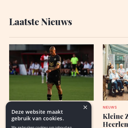
Laatste Nieuws
×
ANALYSE
NIEUWS
Deze website maakt
Roda: wennen, wachten,
Kleine 
gebruik van cookies.
‘geithoop’
Heerlen,
We gebruiken cookies om inhoud en