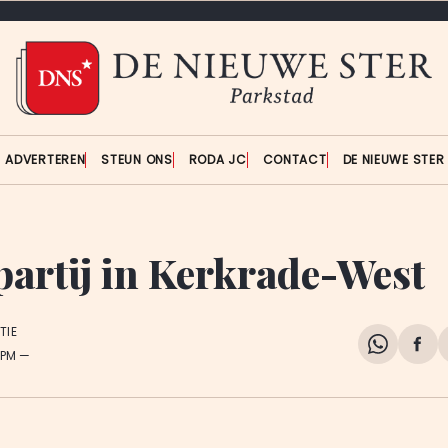
ADVERTEREN
STEUN ONS
RODA JC
CONTACT
DE NIEUWE STE
partij in Kerkrade-West
TIE
Share
Del
 PM
on
op
WhatsA
Fa