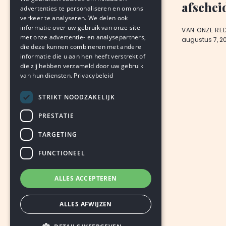
afschei
advertenties te personaliseren en om ons
BJORN THIMISTER
verkeer te analyseren. We delen ook
augustus 8, 2026
LEDEN
informatie over uw gebruik van onze site
VAN ONZE RE
met onze advertentie- en analysepartners,
augustus 7, 2
die deze kunnen combineren met andere
informatie die u aan hen heeft verstrekt of
die zij hebben verzameld door uw gebruik
van hun diensten.
Privacybeleid
STRIKT NOODZAKELIJK
PRESTATIE
TARGETING
FUNCTIONEEL
ALLES ACCEPTEREN
ALLES AFWIJZEN