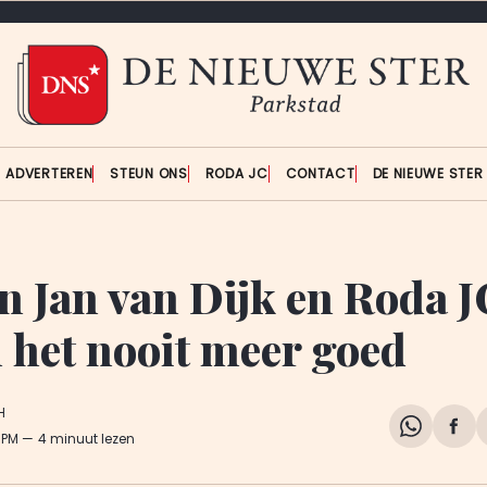
ADVERTEREN
STEUN ONS
RODA JC
CONTACT
DE NIEUWE STE
n Jan van Dijk en Roda J
het nooit meer goed
H
Share
Del
5 PM
4 minuut lezen
on
op
WhatsA
Fa