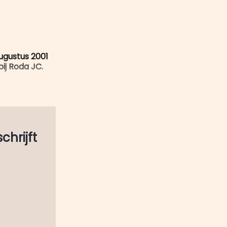
mail
augustus 2001
ij Roda JC.
schrijft