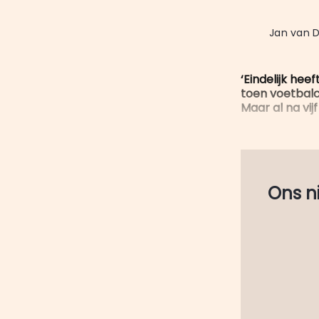
Jan van D
‘Eindelijk he
toen voetbalc
Maar al na vij
Ons nie