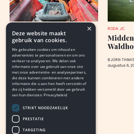
×
NIEUWS
RODA JC
Deze website maakt
Voetbalclub fors
Midden
gebruik van cookies.
gedupeerd door vandalen
Waldho
We gebruiken cookies om inhoud en
advertenties te personaliseren en om ons
VAN ONZE REDACTIE
BJORN THIMI
verkeer te analyseren. We delen ook
augustus 6, 2026
LEDEN
augustus 6, 2
informatie over uw gebruik van onze site
met onze advertentie- en analysepartners,
die deze kunnen combineren met andere
informatie die u aan hen heeft verstrekt of
die zij hebben verzameld door uw gebruik
van hun diensten.
Privacybeleid
STRIKT NOODZAKELIJK
PRESTATIE
TARGETING