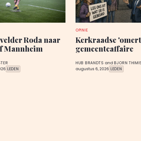
OPINIE
velder Roda naar
Kerkraadse 'omert
f Mannheim
gemeenteaffaire
STER
HUB BRANDTS
and
BJORN THIMI
026
LEDEN
augustus 6, 2026
LEDEN