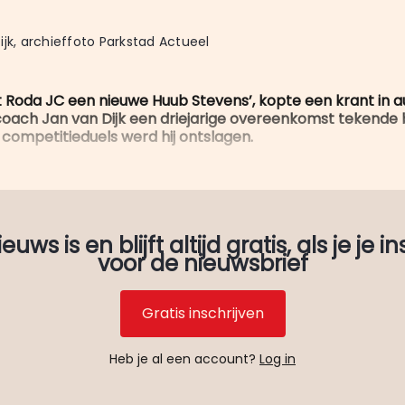
ijk, archieffoto Parkstad Actueel
eft Roda JC een nieuwe Huub Stevens’, kopte een krant in 
oach Jan van Dijk een driejarige overeenkomst tekende b
f competitieduels werd hij ontslagen.
uws is en blijft altijd gratis, als je je in
voor de nieuwsbrief
Gratis inschrijven
Heb je al een account?
Log in