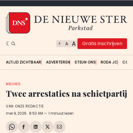
A
Gratis inschrijven
A
A
ALTIJD ZICHTBAAR
ADVERTEREN
STEUN ONS
RODA JC
CON
NIEUWS
Twee arrestaties na schietpartij
VAN ONZE REDACTIE
mei 9, 2026
. 8:53 AM
1 minuut lezen
Share
Delen
Delen
Share
Deel