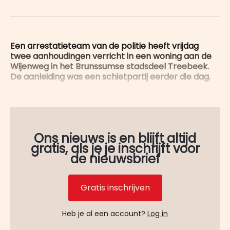
on
op
op
on
via
WhatsApp
Facebook
LinkedIn
X
E-
mail
Een arrestatieteam van de politie heeft vrijdag
twee aanhoudingen verricht in een woning aan de
Wijenweg in het Brunssumse stadsdeel Treebeek.
De aanleiding was een schietpartij eerder die dag.
Ons nieuws is en blijft altijd
gratis, als je je inschrijft voor
de nieuwsbrief
Gratis inschrijven
Heb je al een account?
Log in