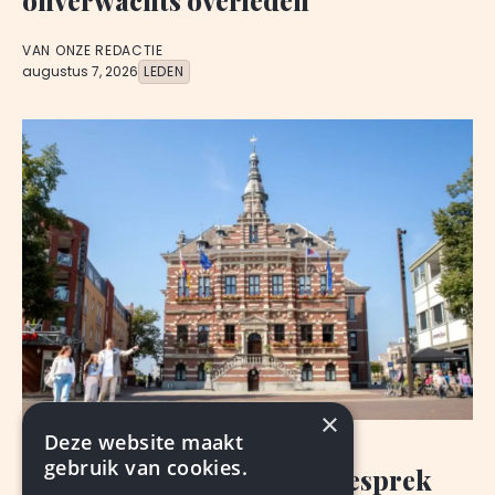
onverwachts overleden
VAN ONZE REDACTIE
augustus 7, 2026
LEDEN
×
Deze website maakt
NIEUWS
gebruik van cookies.
Burgemeester: nog geen gesprek