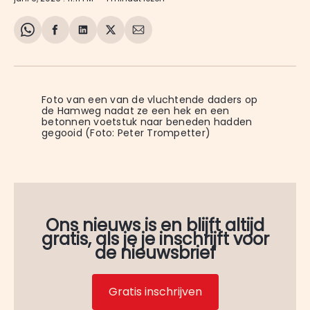
Share
Delen
Delen
Share
Deel
on
op
op
on
via
WhatsApp
Facebook
LinkedIn
X
E-
mail
Foto van een van de vluchtende daders op 
de Hamweg nadat ze een hek en een 
betonnen voetstuk naar beneden hadden 
gegooid (Foto: Peter Trompetter)
Ons nieuws is en blijft altijd
gratis, als je je inschrijft voor
de nieuwsbrief
Gratis inschrijven