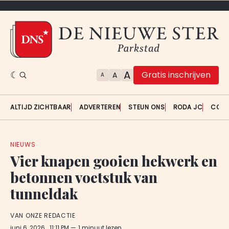
A
Gratis inschrijven
A
A
ALTIJD ZICHTBAAR
ADVERTEREN
STEUN ONS
RODA JC
CON
NIEUWS
Vier knapen gooien hekwerk en
betonnen voetstuk van
tunneldak
VAN ONZE REDACTIE
juni 6, 2026
. 11:11 PM
1 minuut lezen