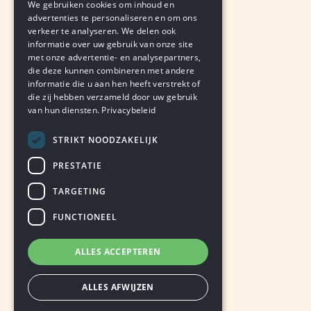
We gebruiken cookies om inhoud en
klokkenluider
advertenties te personaliseren en om ons
verkeer te analyseren. We delen ook
HUB BRANDTS
and
BJORN THIMISTER
informatie over uw gebruik van onze site
augustus 7, 2026
LEDEN
met onze advertentie- en analysepartners,
die deze kunnen combineren met andere
informatie die u aan hen heeft verstrekt of
die zij hebben verzameld door uw gebruik
van hun diensten.
Privacybeleid
STRIKT NOODZAKELIJK
PRESTATIE
TARGETING
FUNCTIONEEL
ALLES ACCEPTEREN
ALLES AFWIJZEN