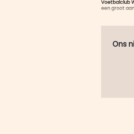
Voetbalclub W
een groot aant
Ons nie