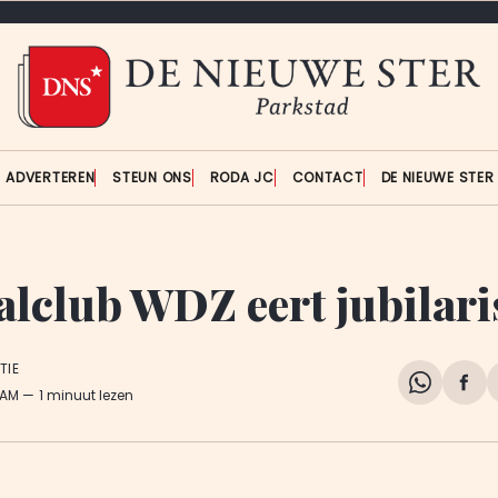
ADVERTEREN
STEUN ONS
RODA JC
CONTACT
DE NIEUWE STE
alclub WDZ eert jubilari
TIE
Share
Del
 AM
1 minuut lezen
on
op
WhatsA
Fa