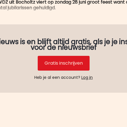
DZ uit Bocholtz viert op zondag 28 juni groot feest want
al jubilarissen gehuldigd.
uws is en blijft altijd gratis, als je je in
voor de nieuwsbrief
Gratis inschrijven
Heb je al een account?
Log in