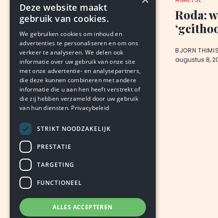
Deze website maakt
'Mister Peppermill'
Roda: w
gebruik van cookies.
overleden
‘geitho
We gebruiken cookies om inhoud en
advertenties te personaliseren en om ons
BJORN THIMISTER
BJORN THIMI
verkeer te analyseren. We delen ook
augustus 8, 2026
LEDEN
augustus 8, 2
informatie over uw gebruik van onze site
met onze advertentie- en analysepartners,
die deze kunnen combineren met andere
informatie die u aan hen heeft verstrekt of
die zij hebben verzameld door uw gebruik
van hun diensten.
Privacybeleid
STRIKT NOODZAKELIJK
PRESTATIE
TARGETING
FUNCTIONEEL
ALLES ACCEPTEREN