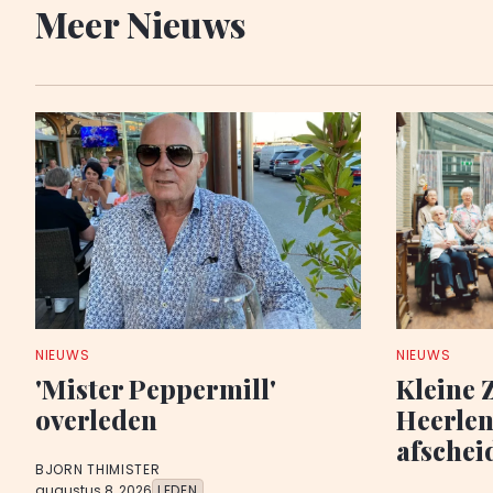
Meer Nieuws
NIEUWS
NIEUWS
'Mister Peppermill'
Kleine 
overleden
Heerlen,
afschei
BJORN THIMISTER
augustus 8, 2026
LEDEN