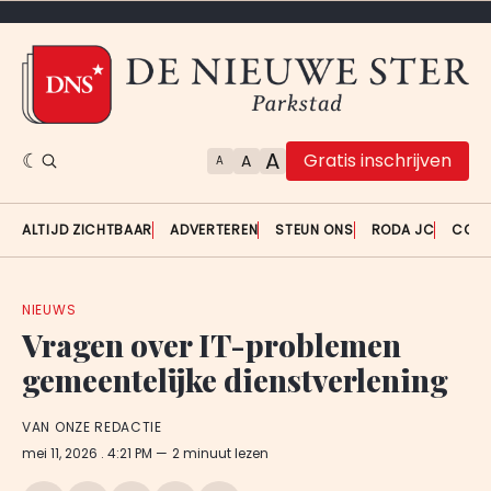
A
Gratis inschrijven
A
A
ALTIJD ZICHTBAAR
ADVERTEREN
STEUN ONS
RODA JC
CON
NIEUWS
Vragen over IT-problemen
gemeentelijke dienstverlening
VAN ONZE REDACTIE
mei 11, 2026
. 4:21 PM
2 minuut lezen