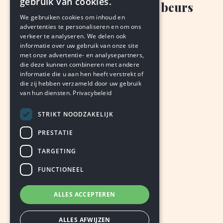
gebruik van cookies.
Schimmert trekt royaal de beurs
We gebruiken cookies om inhoud en
voor renovatie kerk
advertenties te personaliseren en om ons
verkeer te analyseren. We delen ook
VAN ONZE REDACTIE
informatie over uw gebruik van onze site
augustus 7, 2026
LEDEN
met onze advertentie- en analysepartners,
die deze kunnen combineren met andere
informatie die u aan hen heeft verstrekt of
die zij hebben verzameld door uw gebruik
van hun diensten.
Privacybeleid
STRIKT NOODZAKELIJK
PRESTATIE
TARGETING
FUNCTIONEEL
ALLES ACCEPTEREN
ALLES AFWIJZEN