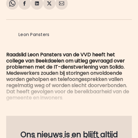
Share
Delen
Delen
Share
Deel
on
op
op
on
via
WhatsApp
Facebook
LinkedIn
X
E-
mail
Leon Pansters
Raadslid Leon Pansters van de VVD heeft het
college van Beekdaelen om uitleg gevraagd over
problemen met de IT-dienstverlening van Solido.
Medewerkers zouden bij storingen onvoldoende
worden geholpen en telefoongesprekken vallen
regelmatig weg of worden slecht doorverbonden.
Dat heeft gevolgen voor de bereikbaarheid van de
gemeente en inwoners
.
Ons nieuws is en blijft altijd