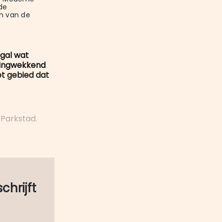
e 
 van de 
ogal wat
azingwekkend
t gebied dat
 Parkstad.
schrijft