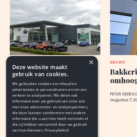
×
NIEUWS
NIEUWS
Deze website maakt
Autobedrijf Wealer: 207
Bakkeri
gebruik van cookies.
miljoen omzet en meer
omhoog,
We gebruiken cookies om inhoud en
winst
advertenties te personaliseren en om ons
PETER EBERS
verkeer te analyseren. We delen ook
augustus 7, 2
informatie over uw gebruik van onze site
PETER EBERSON
met onze advertentie- en analysepartners,
augustus 7, 2026
LEDEN
die deze kunnen combineren met andere
informatie die u aan hen heeft verstrekt of
die zij hebben verzameld door uw gebruik
van hun diensten.
Privacybeleid