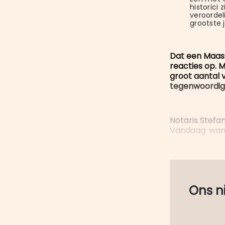
historici
veroordel
grootste 
Dat een Maast
reacties op. M
groot aantal 
tegenwoordig 
Notaris Stefa
Vandaag: wan
Ons nie