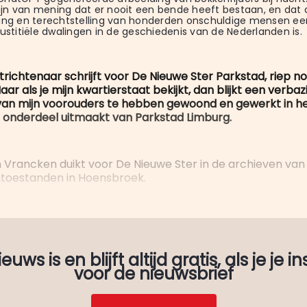
 zijn van mening dat er nooit een bende heeft bestaan, en dat d
ing en terechtstelling van honderden onschuldige mensen een
justitiële dwalingen in de geschiedenis van de Nederlanden is.
richtenaar schrijft voor De Nieuwe Ster Parkstad, riep n
aar als je mijn kwartierstaat bekijkt, dan blijkt een verb
van mijn voorouders te hebben gewoond en gewerkt in he
onderdeel uitmaakt van Parkstad Limburg.
n Vrancken duikt voor De Nieuwe Ster in de archieven van
toestanden in Hoensbroek.
uws is en blijft altijd gratis, als je je in
voor de nieuwsbrief