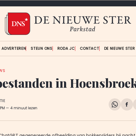
ADVERTEREN
STEUN ONS
RODA JC
CONTACT
DE NIEUWE STE
UWS
estanden in Hoensbroe
TIE
Share
Del
 PM
4 minuut lezen
on
op
WhatsA
Fa
hatGPT gegenereerde afbeelding van bokkenrijders bij nacht