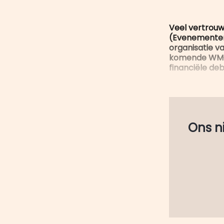
Veel vertrouw
(Evenementen
organisatie v
komende WMC. 
financiële deb
Ons nie