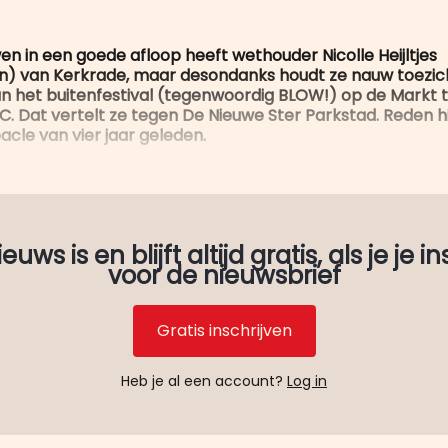
en in een goede afloop heeft wethouder Nicolle Heijltjes
) van Kerkrade, maar desondanks houdt ze nauw toezic
an het buitenfestival (tegenwoordig BLOW!) op de Markt t
Dat vertelt ze tegen De Nieuwe Ster Parkstad. Reden hi
acle van vier jaar geleden.
uws is en blijft altijd gratis, als je je in
voor de nieuwsbrief
Gratis inschrijven
Heb je al een account?
Log in