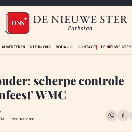
ADVERTEREN
STEUN ONS
RODA JC
CONTACT
DE NIEUWE STE
uder: scherpe controle
enfeest’ WMC
R
Share
Del
 PM
1 minuut lezen
on
op
WhatsA
Fa