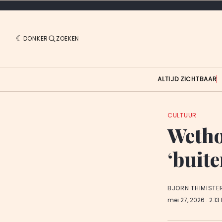
DONKER
ZOEKEN
ALTIJD ZICHTBAAR
CULTUUR
Wetho
‘buit
BJORN THIMISTE
mei 27, 2026
. 2:13