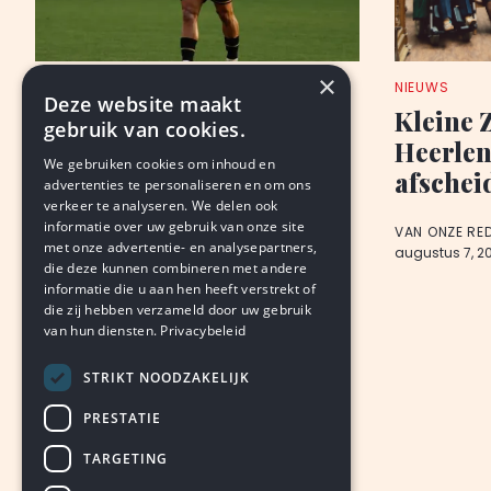
×
ANALYSE
NIEUWS
Deze website maakt
Roda: wennen, wachten,
Kleine 
gebruik van cookies.
‘geithoop’
Heerlen,
We gebruiken cookies om inhoud en
afschei
advertenties te personaliseren en om ons
BJORN THIMISTER
verkeer te analyseren. We delen ook
augustus 8, 2026
LEDEN
informatie over uw gebruik van onze site
VAN ONZE RE
met onze advertentie- en analysepartners,
augustus 7, 2
die deze kunnen combineren met andere
informatie die u aan hen heeft verstrekt of
die zij hebben verzameld door uw gebruik
van hun diensten.
Privacybeleid
STRIKT NOODZAKELIJK
PRESTATIE
TARGETING