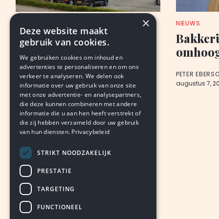
×
NIEUWS
NIEUWS
Deze website maakt
Autobedrijf Wealer: 207
Bakkeri
gebruik van cookies.
miljoen omzet en meer
omhoog,
We gebruiken cookies om inhoud en
winst
advertenties te personaliseren en om ons
PETER EBERS
verkeer te analyseren. We delen ook
augustus 7, 2
informatie over uw gebruik van onze site
PETER EBERSON
met onze advertentie- en analysepartners,
augustus 7, 2026
LEDEN
die deze kunnen combineren met andere
informatie die u aan hen heeft verstrekt of
die zij hebben verzameld door uw gebruik
van hun diensten.
Privacybeleid
STRIKT NOODZAKELIJK
PRESTATIE
TARGETING
FUNCTIONEEL