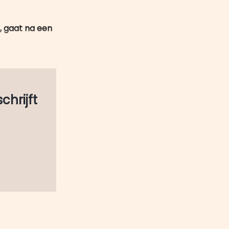
mail
, gaat na een
schrijft