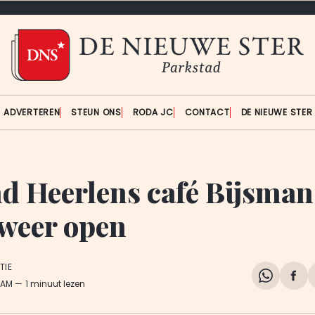
ADVERTEREN
STEUN ONS
RODA JC
CONTACT
DE NIEUWE STE
d Heerlens café Bijsman
 weer open
TIE
Share
Del
9 AM
1 minuut lezen
on
op
WhatsA
Fa