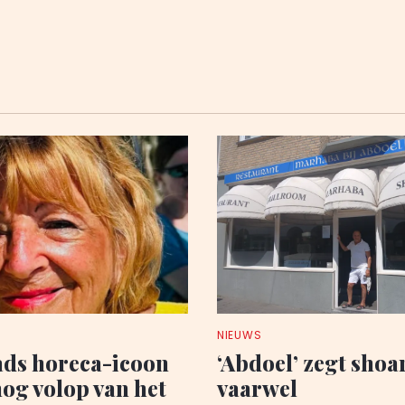
NIEUWS
ds horeca-icoon
‘Abdoel’ zegt sho
nog volop van het
vaarwel