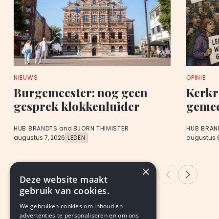
NIEUWS
OPINIE
Burgemeester: nog geen
Kerkr
gesprek klokkenluider
gemee
HUB BRANDTS
and
BJORN THIMISTER
HUB BRAN
augustus 7, 2026
LEDEN
augustus 6
×
Deze website maakt
gebruik van cookies.
We gebruiken cookies om inhoud en
advertenties te personaliseren en om ons