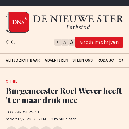
A
Gratis inschrijven
A
A
ALTIJD ZICHTBAAR
ADVERTEREN
STEUN ONS
RODA JC
CON
OPINIE
Burgemeester Roel Wever heeft
’t er maar druk mee
JOS VAN WERSCH
maart 17, 2026
. 2:37 PM
2 minuut lezen