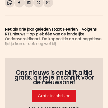
Share
Delen
Delen
Share
Deel
on
op
op
on
via
WhatsApp
Facebook
LinkedIn
X
E-
mail
Net als drie jaar geleden staat Heerlen – volgens
RTL Nieuws – op plek één van de landelijke
Onderwereldkaart. De koppositie op dat negatieve
lijstje kan er ook nog wel bij.
Ons nieuws is en blijft altijd
gratis, als je je inschrijft voor
de nieuwsbrief
Gratis inschrijven