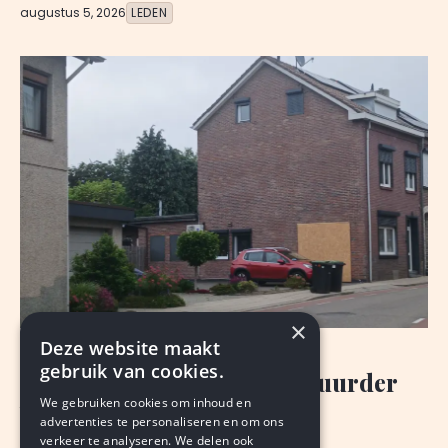
augustus 5, 2026
LEDEN
×
Deze website maakt
NIEUWS
gebruik van cookies.
Binnenrijden woning: bestuurder
We gebruiken cookies om inhoud en
verdachte
advertenties te personaliseren en om ons
verkeer te analyseren. We delen ook