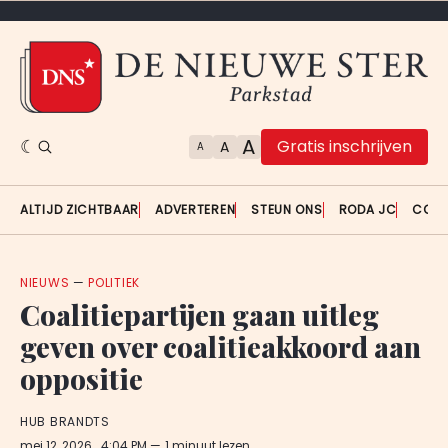
A
Gratis inschrijven
A
A
ALTIJD ZICHTBAAR
ADVERTEREN
STEUN ONS
RODA JC
CON
NIEUWS
—
POLITIEK
Coalitiepartijen gaan uitleg
geven over coalitieakkoord aan
oppositie
HUB BRANDTS
mei 12, 2026
. 4:04 PM
1 minuut lezen