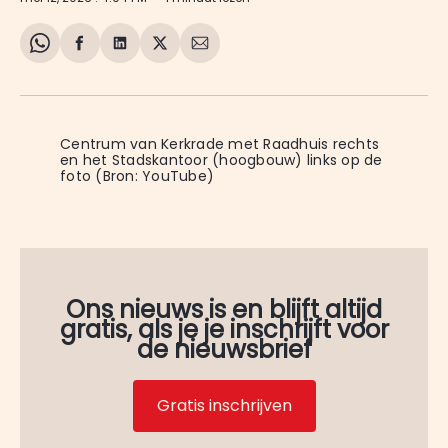
Share
Delen
Delen
Share
Deel
on
op
op
on
via
WhatsApp
Facebook
LinkedIn
X
E-
mail
Centrum van Kerkrade met Raadhuis rechts 
en het Stadskantoor (hoogbouw) links op de 
foto (Bron: YouTube)
Ons nieuws is en blijft altijd
gratis, als je je inschrijft voor
de nieuwsbrief
Gratis inschrijven