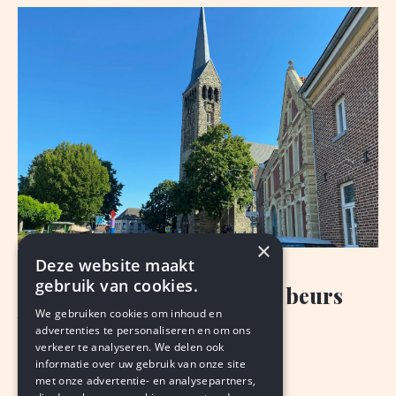
×
Deze website maakt
NIEUWS
gebruik van cookies.
Schimmert trekt royaal de beurs
We gebruiken cookies om inhoud en
voor renovatie kerk
advertenties te personaliseren en om ons
verkeer te analyseren. We delen ook
VAN ONZE REDACTIE
informatie over uw gebruik van onze site
augustus 7, 2026
LEDEN
met onze advertentie- en analysepartners,