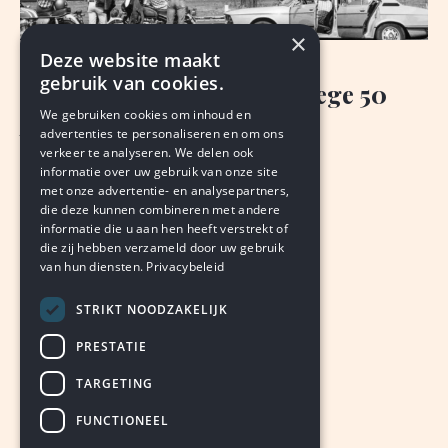
×
Deze website maakt
NIEUWS
gebruik van cookies.
50 gratis koffietafels vanwege 50
We gebruiken cookies om inhoud en
jaar na Lies & Jan
advertenties te personaliseren en om ons
verkeer te analyseren. We delen ook
VAN ONZE REDACTIE
informatie over uw gebruik van onze site
augustus 5, 2026
LEDEN
met onze advertentie- en analysepartners,
die deze kunnen combineren met andere
informatie die u aan hen heeft verstrekt of
die zij hebben verzameld door uw gebruik
van hun diensten.
Privacybeleid
STRIKT NOODZAKELIJK
PRESTATIE
TARGETING
FUNCTIONEEL