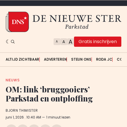
A
Gratis inschrijven
A
A
ALTIJD ZICHTBAAR
ADVERTEREN
STEUN ONS
RODA JC
CON
NIEUWS
OM: link ‘bruggooiers’
Parkstad en ontploffing
BJORN THIMISTER
juni 1, 2026
. 10:40 AM
1 minuut lezen