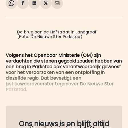
Share
Delen
Delen
Share
Deel
on
op
op
on
via
WhatsApp
Facebook
LinkedIn
X
E-
mail
De brug aan de Hofstraat in Landgraaf. 
(Foto: De Nieuwe Ster Parkstad) 
Volgens het Openbaar Ministerie (OM) zijn
verdachten die stenen gegooid zouden hebben van
een brug in Parkstad ook verantwoordelijk geweest
voor het veroorzaken van een ontploffing in
diezelfde regio. Dat bevestigt een
justitiewoordvoerster tegenover De Nieuwe Ster
Parkstad.
Ons nieuws is en blijft altijd