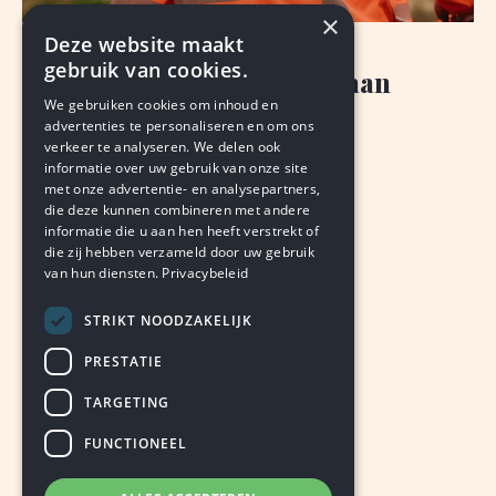
×
Deze website maakt
NIEUWS
gebruik van cookies.
Omgevingsdienst voldoet aan
We gebruiken cookies om inhoud en
landelijke eisen
advertenties te personaliseren en om ons
verkeer te analyseren. We delen ook
VAN ONZE REDACTIE
informatie over uw gebruik van onze site
augustus 7, 2026
LEDEN
met onze advertentie- en analysepartners,
die deze kunnen combineren met andere
informatie die u aan hen heeft verstrekt of
die zij hebben verzameld door uw gebruik
van hun diensten.
Privacybeleid
STRIKT NOODZAKELIJK
PRESTATIE
TARGETING
FUNCTIONEEL