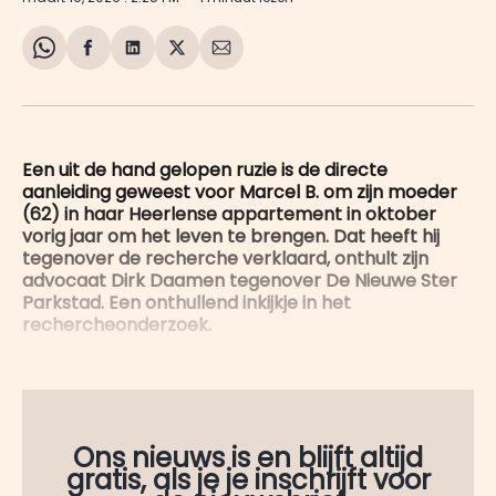
Share
Delen
Delen
Share
Deel
on
op
op
on
via
WhatsApp
Facebook
LinkedIn
X
E-
mail
Een uit de hand gelopen ruzie is de directe
aanleiding geweest voor Marcel B. om zijn moeder
(62) in haar Heerlense appartement in oktober
vorig jaar om het leven te brengen. Dat heeft hij
tegenover de recherche verklaard, onthult zijn
advocaat Dirk Daamen tegenover De Nieuwe Ster
Parkstad. Een onthullend inkijkje in het
rechercheonderzoek.
Ons nieuws is en blijft altijd
gratis, als je je inschrijft voor