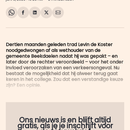
Share
Delen
Delen
Share
Deel
on
op
op
on
via
WhatsApp
Facebook
LinkedIn
X
E-
mail
Dertien maanden geleden trad Levin de Koster
noodgedwongen af als wethouder van de
gemeente Beekdaelen nadat hij was gepakt – en
later door de rechter veroordeeld – voor het onder
invloed veroorzaken van een verkeersongeval. Nu
bestaat de mogelijkheid dat hij alweer terug gaat
keren in het college. Zou dat een verstandige keuze
zijn? Een opinie.
Ons nieuws is en blijft altijd
gratis, als je je inschrijft voor