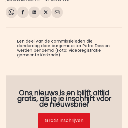
Share
Delen
Delen
Share
Deel
on
op
op
on
via
WhatsApp
Facebook
LinkedIn
X
E-
mail
Een deel van de commissieleden die 
donderdag door burgemeester Petra Dassen 
werden benoemd (Foto: Videoregistratie 
gemeente Kerkrade)
Ons nieuws is en blijft altijd
gratis, als je je inschrijft voor
de nieuwsbrief
Gratis inschrijven