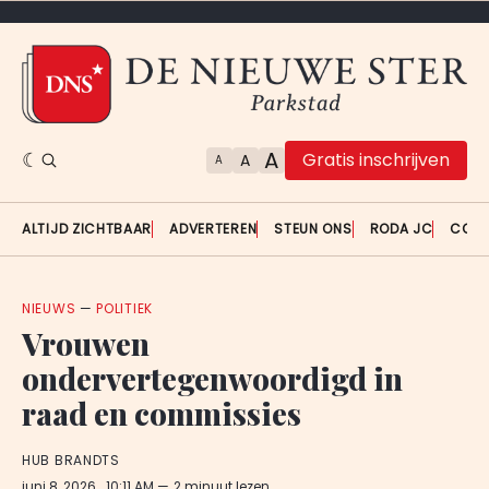
A
Gratis inschrijven
A
A
ALTIJD ZICHTBAAR
ADVERTEREN
STEUN ONS
RODA JC
CON
NIEUWS
—
POLITIEK
Vrouwen
ondervertegenwoordigd in
raad en commissies
HUB BRANDTS
juni 8, 2026
. 10:11 AM
2 minuut lezen