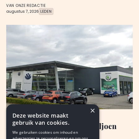
VAN ONZE REDACTIE
augustus 7, 2026
LEDEN
×
Deze website maakt
NIEUWS
gebruik van cookies.
Autobedrijf Wealer: 207 miljoen
We gebruiken cookies om inhoud en
omzet en meer winst
advertenties te personaliseren en om ons